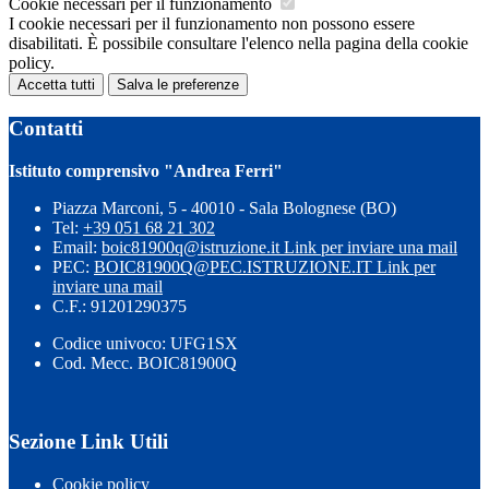
Cookie necessari per il funzionamento
I cookie necessari per il funzionamento non possono essere
disabilitati. È possibile consultare l'elenco nella pagina della cookie
policy.
Accetta tutti
Salva le preferenze
Contatti
Istituto comprensivo "Andrea Ferri"
Piazza Marconi, 5 - 40010 - Sala Bolognese (BO)
Tel:
+39 051 68 21 302
Email:
boic81900q@istruzione.it
Link per inviare una mail
PEC:
BOIC81900Q@PEC.ISTRUZIONE.IT
Link per
inviare una mail
C.F.: 91201290375
Codice univoco: UFG1SX
Cod. Mecc. BOIC81900Q
Sezione Link Utili
Cookie policy