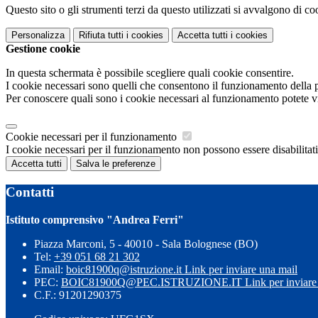
Questo sito o gli strumenti terzi da questo utilizzati si avvalgono di coo
Personalizza
Rifiuta tutti
i cookies
Accetta tutti
i cookies
Gestione cookie
In questa schermata è possibile scegliere quali cookie consentire.
I cookie necessari sono quelli che consentono il funzionamento della pi
Per conoscere quali sono i cookie necessari al funzionamento potete v
Cookie necessari per il funzionamento
I cookie necessari per il funzionamento non possono essere disabilitati.
Accetta tutti
Salva le preferenze
Contatti
Istituto comprensivo "Andrea Ferri"
Piazza Marconi, 5 - 40010 - Sala Bolognese (BO)
Tel:
+39 051 68 21 302
Email:
boic81900q@istruzione.it
Link per inviare una mail
PEC:
BOIC81900Q@PEC.ISTRUZIONE.IT
Link per inviare
C.F.: 91201290375