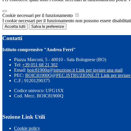
Cookie necessari per il funzionamento
I cookie necessari per il funzionamento non possono essere disabilitati.
Accetta tutti
Salva le preferenze
Contatti
Istituto comprensivo "Andrea Ferri"
Piazza Marconi, 5 - 40010 - Sala Bolognese (BO)
Tel:
+39 051 68 21 302
Email:
boic81900q@istruzione.it
Link per inviare una mail
PEC:
BOIC81900Q@PEC.ISTRUZIONE.IT
Link per inviare
C.F.: 91201290375
Codice univoco: UFG1SX
Cod. Mecc. BOIC81900Q
Sezione Link Utili
Cookie policy