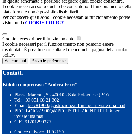
In questa schermata è possibile scegliere quali cookie consentire.
I cookie necessari sono quelli che consentono il funzionamento della
piattaforma e non è possibile disabilitarli.
Per conoscere quali sono i cookie necessari al funzionamento potete
visionare la
COOKIE POLICY
.
Cookie necessari per il funzionamento
I cookie necessari per il funzionamento non possono essere
disabilitati. È possibile consultare l'elenco nella pagina della cookie
policy.
Accetta tutti
Salva le preferenze
Contatti
Istituto comprensivo "Andrea Ferri"
Piazza Marconi, 5 - 40010 - Sala Bolognese (BO)
Tel:
+39 051 68 21 302
Email:
boic81900q@istruzione.it
Link per inviare una mail
PEC:
BOIC81900Q@PEC.ISTRUZIONE.IT
Link per
inviare una mail
C.F.: 91201290375
Codice univoco: UFG1SX