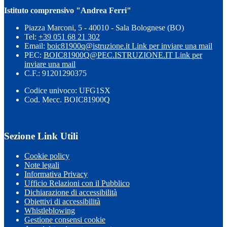
Istituto comprensivo "Andrea Ferri"
Piazza Marconi, 5 - 40010 - Sala Bolognese (BO)
Tel:
+39 051 68 21 302
Email:
boic81900q@istruzione.it
Link per inviare una mail
PEC:
BOIC81900Q@PEC.ISTRUZIONE.IT
Link per
inviare una mail
C.F.: 91201290375
Codice univoco: UFG1SX
Cod. Mecc. BOIC81900Q
Sezione Link Utili
Cookie policy
Note legali
Informativa Privacy
Ufficio Relazioni con il Pubblico
Dichiarazione di accessibilità
Obiettivi di accessibilità
Whistleblowing
Gestione consensi cookie