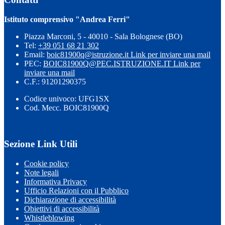
Istituto comprensivo "Andrea Ferri"
Piazza Marconi, 5 - 40010 - Sala Bolognese (BO)
Tel:
+39 051 68 21 302
Email:
boic81900q@istruzione.it
Link per inviare una mail
PEC:
BOIC81900Q@PEC.ISTRUZIONE.IT
Link per
inviare una mail
C.F.: 91201290375
Codice univoco: UFG1SX
Cod. Mecc. BOIC81900Q
Sezione Link Utili
Cookie policy
Note legali
Informativa Privacy
Ufficio Relazioni con il Pubblico
Dichiarazione di accessibilità
Obiettivi di accessibilità
Whistleblowing