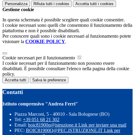
Personalizza
Rifiuta tutti
i cookies
Accetta tutti
i cookies
Gestione cookie
In questa schermata è possibile scegliere quali cookie consentire.
I cookie necessari sono quelli che consentono il funzionamento della
piattaforma e non è possibile disabilitarli.
Per conoscere quali sono i cookie necessari al funzionamento potete
visionare la
COOKIE POLICY
.
Cookie necessari per il funzionamento
I cookie necessari per il funzionamento non possono essere
disabilitati. È possibile consultare l'elenco nella pagina della cookie
policy.
Accetta tutti
Salva le preferenze
Contatti
Istituto comprensivo "Andrea Ferri"
Piazza Marconi, 5 - 40010 - Sala Bolognese (BO)
Tel:
+39 051 68 21 302
Email:
boic81900q@istruzione.it
Link per inviare una mail
PEC:
BOIC81900Q@PEC.ISTRUZIONE.IT
Link per