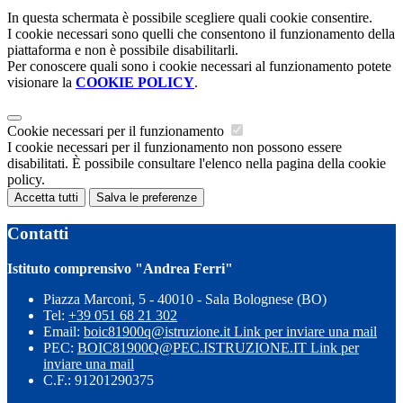
In questa schermata è possibile scegliere quali cookie consentire.
I cookie necessari sono quelli che consentono il funzionamento della
piattaforma e non è possibile disabilitarli.
Per conoscere quali sono i cookie necessari al funzionamento potete
visionare la
COOKIE POLICY
.
Cookie necessari per il funzionamento
I cookie necessari per il funzionamento non possono essere
disabilitati. È possibile consultare l'elenco nella pagina della cookie
policy.
Accetta tutti
Salva le preferenze
Contatti
Istituto comprensivo "Andrea Ferri"
Piazza Marconi, 5 - 40010 - Sala Bolognese (BO)
Tel:
+39 051 68 21 302
Email:
boic81900q@istruzione.it
Link per inviare una mail
PEC:
BOIC81900Q@PEC.ISTRUZIONE.IT
Link per
inviare una mail
C.F.: 91201290375