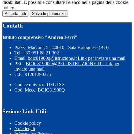
disabilitati. È possibile consultare l'elenco nella pagina della cookie
policy.
Accetta tutti
Salva le preferenze
Contatti
Istituto comprensivo "Andrea Ferri"
Piazza Marconi, 5 - 40010 - Sala Bolognese (BO)
Tel:
+39 051 68 21 302
Email:
boic81900q@istruzione.it
Link per inviare una mail
PEC:
BOIC81900Q@PEC.ISTRUZIONE.IT
Link per
inviare una mail
C.F.: 91201290375
Codice univoco: UFG1SX
Cod. Mecc. BOIC81900Q
Sezione Link Utili
Cookie policy
Note legali
Informativa Privacy