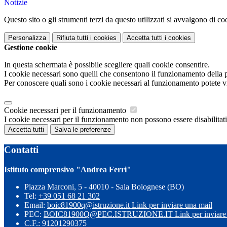
Notizie
Questo sito o gli strumenti terzi da questo utilizzati si avvalgono di coo
Personalizza
Rifiuta tutti
i cookies
Accetta tutti
i cookies
Gestione cookie
In questa schermata è possibile scegliere quali cookie consentire.
I cookie necessari sono quelli che consentono il funzionamento della pi
Per conoscere quali sono i cookie necessari al funzionamento potete v
Cookie necessari per il funzionamento
I cookie necessari per il funzionamento non possono essere disabilitati.
Accetta tutti
Salva le preferenze
Contatti
Istituto comprensivo "Andrea Ferri"
Piazza Marconi, 5 - 40010 - Sala Bolognese (BO)
Tel:
+39 051 68 21 302
Email:
boic81900q@istruzione.it
Link per inviare una mail
PEC:
BOIC81900Q@PEC.ISTRUZIONE.IT
Link per inviare
C.F.: 91201290375