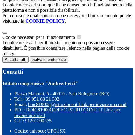
I cookie necessari sono quelli che consentono il funzionamento della
piattaforma e non è possibile disabilitarli.
Per conoscere quali sono i cookie necessari al funzionamento potete
visionare la
COOKIE POLICY
.
Cookie necessari per il funzionamento
I cookie necessari per il funzionamento non possono essere
disabilitati. È possibile consultare l'elenco nella pagina della cookie
policy.
Accetta tutti
Salva le preferenze
Contatti
Istituto comprensivo "Andrea Ferri"
Piazza Marconi, 5 - 40010 - Sala Bolognese (BO)
Tel:
+39 051 68 21 302
Email:
boic81900q@istruzione.it
Link per inviare una mail
PEC:
BOIC81900Q@PEC.ISTRUZIONE.IT
Link per
inviare una mail
C.F.: 91201290375
Codice univoco: UFG1SX