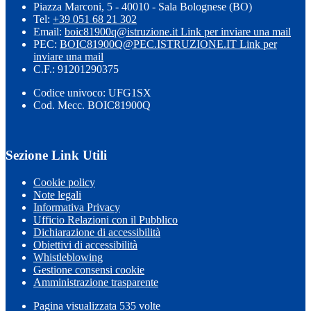
Piazza Marconi, 5 - 40010 - Sala Bolognese (BO)
Tel:
+39 051 68 21 302
Email:
boic81900q@istruzione.it
Link per inviare una mail
PEC:
BOIC81900Q@PEC.ISTRUZIONE.IT
Link per
inviare una mail
C.F.: 91201290375
Codice univoco: UFG1SX
Cod. Mecc. BOIC81900Q
Sezione Link Utili
Cookie policy
Note legali
Informativa Privacy
Ufficio Relazioni con il Pubblico
Dichiarazione di accessibilità
Obiettivi di accessibilità
Whistleblowing
Gestione consensi cookie
Amministrazione trasparente
Pagina visualizzata
535
volte