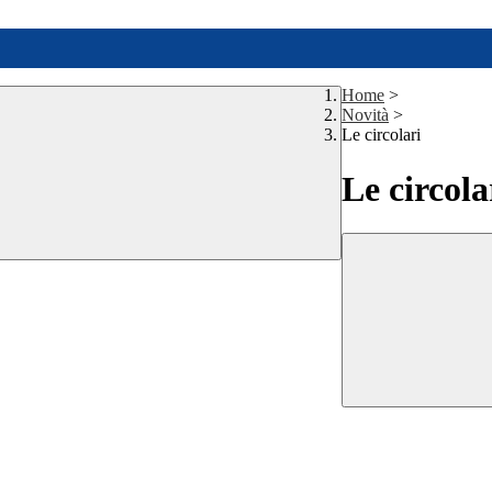
Home
>
Novità
>
Le circolari
Le circola