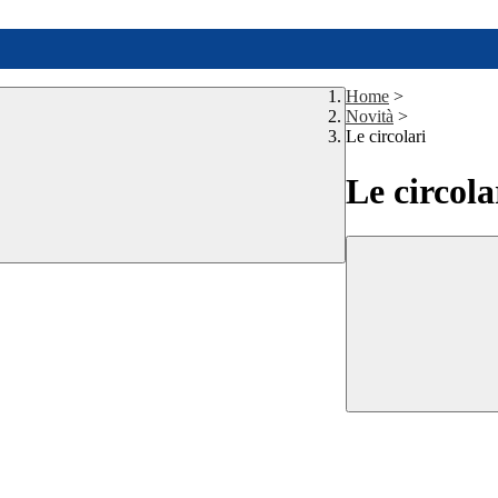
Home
>
Novità
>
Le circolari
Le circola