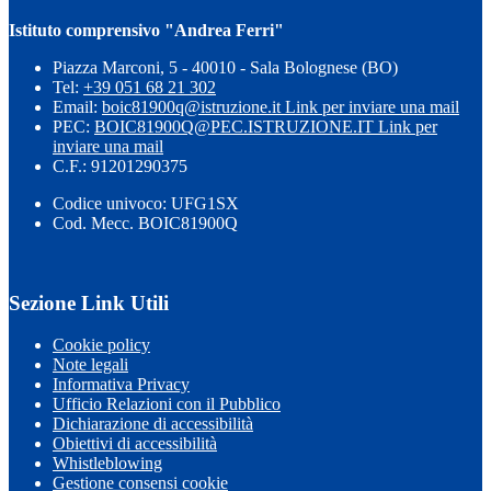
Istituto comprensivo "Andrea Ferri"
Piazza Marconi, 5 - 40010 - Sala Bolognese (BO)
Tel:
+39 051 68 21 302
Email:
boic81900q@istruzione.it
Link per inviare una mail
PEC:
BOIC81900Q@PEC.ISTRUZIONE.IT
Link per
inviare una mail
C.F.: 91201290375
Codice univoco: UFG1SX
Cod. Mecc. BOIC81900Q
Sezione Link Utili
Cookie policy
Note legali
Informativa Privacy
Ufficio Relazioni con il Pubblico
Dichiarazione di accessibilità
Obiettivi di accessibilità
Whistleblowing
Gestione consensi cookie