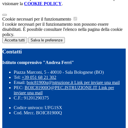
visionare la
COOKIE POLICY
.
Cookie necessari per il funzionamento
I cookie necessari per il funzionamento non possono essere
disabilitati. È possibile consultare l'elenco nella pagina della cookie
policy.
Accetta tutti
Salva le preferenze
Contatti
Istituto comprensivo "Andrea Ferri"
Piazza Marconi, 5 - 40010 - Sala Bolognese (BO)
Tel:
+39 051 68 21 302
Email:
boic81900q@istruzione.it
Link per inviare una mail
PEC:
BOIC81900Q@PEC.ISTRUZIONE.IT
Link per
inviare una mail
C.F.: 91201290375
Codice univoco: UFG1SX
Cod. Mecc. BOIC81900Q